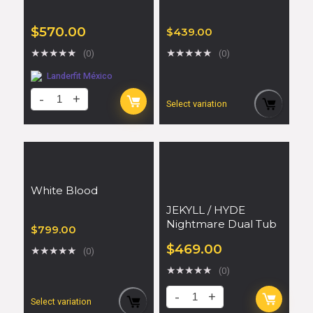
$
570.00
$
439.00
★
★
★
★
★
★
★
★
★
★
(0)
(0)
Landerfit México
Select variation
White Blood
JEKYLL / HYDE
Nightmare Dual Tub
$
799.00
$
469.00
★
★
★
★
★
(0)
★
★
★
★
★
(0)
Select variation