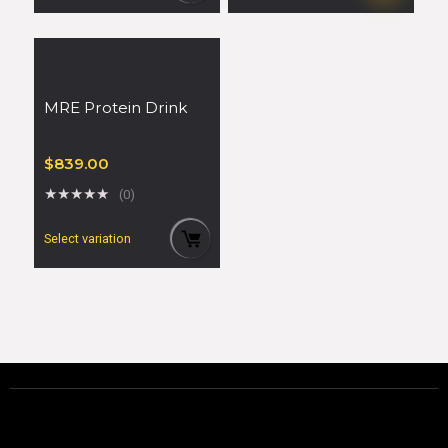
MRE Protein Drink
$
839.00
★
★
★
★
★
(0)
Select variation