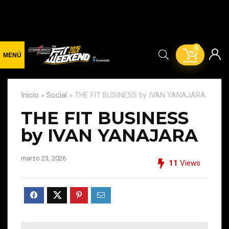
0
Inicio
»
Social
»
THE FIT BUSINESS by IVAN YANAJARA
THE FIT BUSINESS
by IVAN YANAJARA
marzo 23, 2026
11
Views