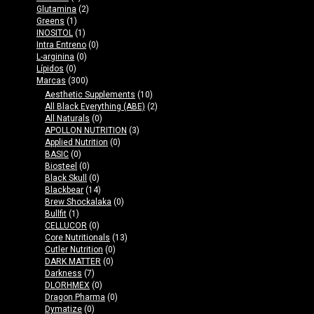
Glutamina
(2)
Greens
(1)
INOSITOL
(1)
Intra Entreno
(0)
L-arginina
(0)
Lípidos
(0)
Marcas
(300)
Aesthetic Supplements
(10)
All Black Everything (ABE)
(2)
All Naturals
(0)
APOLLON NUTRITION
(3)
Applied Nutrition
(0)
BASIC
(0)
Biosteel
(0)
Black Skull
(0)
Blackbear
(14)
Brew Shockalaka
(0)
Bullfit
(1)
CELLUCOR
(0)
Core Nutritionals
(13)
Cutler Nutrition
(0)
DARK MATTER
(0)
Darkness
(7)
DLORHMEX
(0)
Dragon Pharma
(0)
Dymatize
(0)