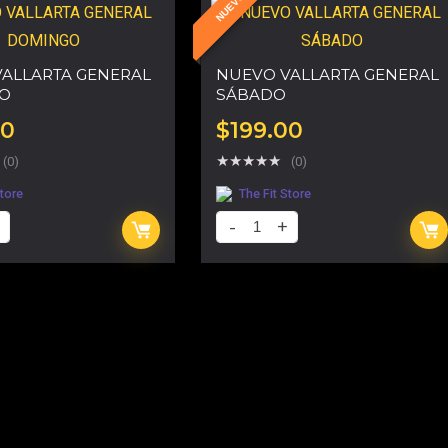
NUEVO
ALLARTA GENERAL
NUEVO VALLARTA GENERAL
O
SÁBADO
00
$
199.00
★
★
★
★
★
(0)
(0)
Store
The Fit Store