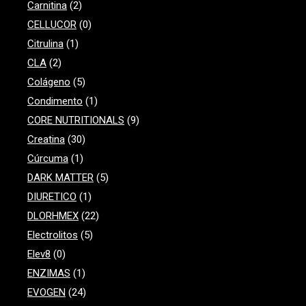
Carnitina
(2)
CELLUCOR
(0)
Citrulina
(1)
CLA
(2)
Colágeno
(5)
Condimento
(1)
CORE NUTRITIONALS
(9)
Creatina
(30)
Cúrcuma
(1)
DARK MATTER
(5)
DIURETICO
(1)
DLORHMEX
(22)
Electrolitos
(5)
Elev8
(0)
ENZIMAS
(1)
EVOGEN
(24)