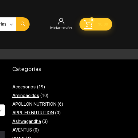
0
rías
$
0.00
Iniciar sesión
Categorías
Accesorios
(19)
Aminoácidos
(10)
APOLLON NUTRITION
(6)
APPLIED NUTRITION
(0)
Ashwagandha
(3)
AVENTUS
(0)