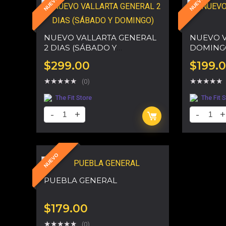
NUEVO
NUEVO
NUEVO VALLARTA GENERAL
NUEVO V
2 DIAS (SÁBADO Y
DOMING
DOMINGO)
$
299.00
$
199.
★
★
★
★
★
★
★
★
★
★
(0)
The Fit Store
The Fit 
NUEVO
PUEBLA GENERAL
$
179.00
★
★
★
★
★
(0)