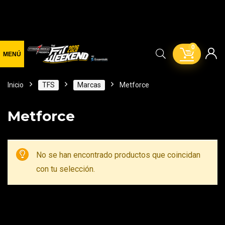
0
Inicio
TFS
Marcas
Metforce
Metforce
No se han encontrado productos que coincidan
con tu selección.