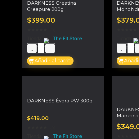
DARKNESS Creatina
DARKNES
Creapure 200g
Monohidr
$
399.00
$
379.
★
★
★
★
★
★
★
★
★
★
(0)
Tienda:
The Fit Store
Tienda:
0
0
Añadir al carrito
Añadir
d
d
e
e
5
5
DARKNESS Évora PW 300g
DARKNES
Manzana 
$
419.00
$
349.
★
★
★
★
★
(0)
Tienda:
The Fit Store
★
★
★
★
★