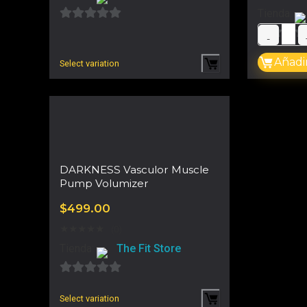
Tienda:
0
d
0
Añadir
e
Select variation
d
5
e
5
DARKNESS Vasculor Muscle
Pump Volumizer
$
499.00
★
★
★
★
★
(0)
Tienda:
The Fit Store
0
Select variation
d