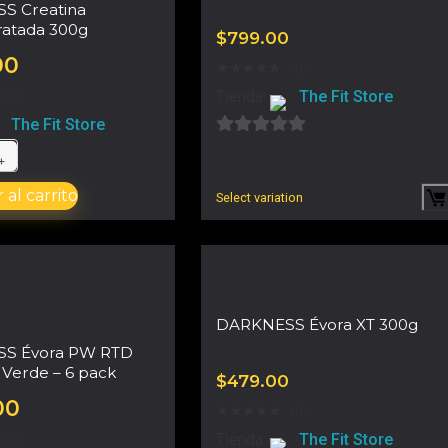
S Creatina
atada 300g
$
799.00
00
★
★
★
★
★
(0)
Tienda:
The Fit Store
(0)
The Fit Store
0
d
 al carrito
e
Select variation
5
DARKNESS Évora XT 300g
S Évora PW RTD
Verde – 6 pack
$
479.00
00
★
★
★
★
★
(0)
Tienda:
The Fit Store
(0)