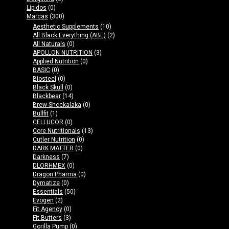
Lípidos
(0)
Marcas
(300)
Aesthetic Supplements
(10)
All Black Everything (ABE)
(2)
All Naturals
(0)
APOLLON NUTRITION
(3)
Applied Nutrition
(0)
BASIC
(0)
Biosteel
(0)
Black Skull
(0)
Blackbear
(14)
Brew Shockalaka
(0)
Bullfit
(1)
CELLUCOR
(0)
Core Nutritionals
(13)
Cutler Nutrition
(0)
DARK MATTER
(0)
Darkness
(7)
DLORHMEX
(0)
Dragon Pharma
(0)
Dymatize
(0)
Essentials
(50)
Evogen
(2)
Fit Agency
(0)
Fit Butters
(3)
Gorilla Pump
(0)