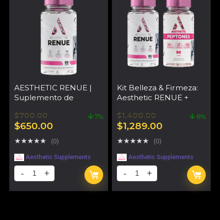
AESTHETIC RENUE |
Kit Belleza & Firmeza:
Suplemento de
Aesthetic RENUE +
Rejuvenecimiento
Aesthetic Peptones |
$
700.00
$
1,400.00
Celular y Piel
Piel Radiante, Glúteos
7%
8%
$
650.00
$
1,289.00
Firmes y Recuperación
Muscular
★
★
★
★
★
★
★
★
★
★
(0)
(0)
Aesthetic Supplements
Aesthetic Supplements