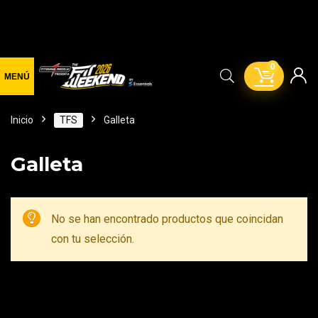
0
Inicio
TFS
Galleta
Galleta
No se han encontrado productos que coincidan
con tu selección.