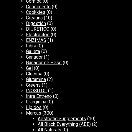
Comida
(0)
Condimento
(0)
Cookkies
(0)
Creatina
(10)
Digestión
(0)
DIURETICO
(0)
Electrolitos
(0)
ENZIMAS
(1)
Fibra
(0)
Galleta
(0)
Ganador
(1)
Ganador de Peso
(0)
Gel
(0)
Glucosa
(0)
Glutamina
(2)
Greens
(1)
INOSITOL
(1)
Intra Entreno
(0)
L-arginina
(0)
Lípidos
(0)
Marcas
(300)
Aesthetic Supplements
(10)
All Black Everything (ABE)
(2)
All Naturals
(0)