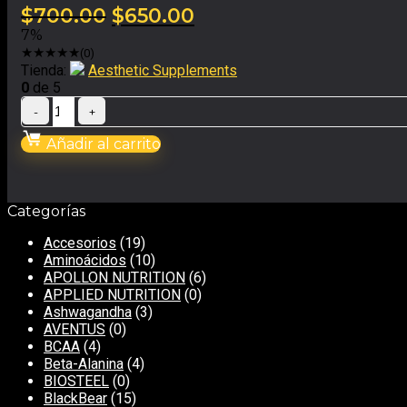
$
700.00
$
650.00
7%
★
★
★
★
★
(0)
Tienda:
Aesthetic Supplements
0
de 5
Añadir al carrito
Categorías
Accesorios
(19)
Aminoácidos
(10)
APOLLON NUTRITION
(6)
APPLIED NUTRITION
(0)
Ashwagandha
(3)
AVENTUS
(0)
BCAA
(4)
Beta-Alanina
(4)
BIOSTEEL
(0)
BlackBear
(15)