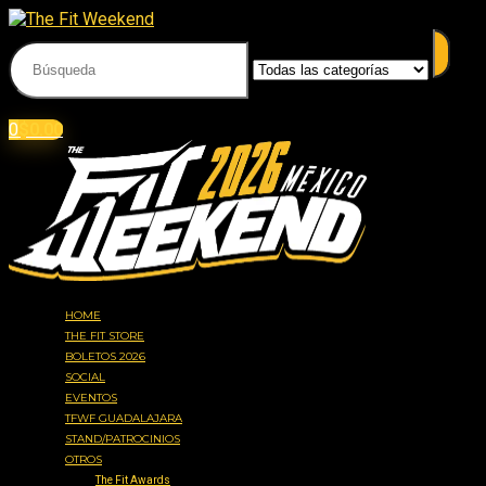
Acceder
Iniciar sesión
0
$
0.00
HOME
THE FIT STORE
BOLETOS 2026
SOCIAL
EVENTOS
TFWF GUADALAJARA
STAND/PATROCINIOS
OTROS
The Fit Awards