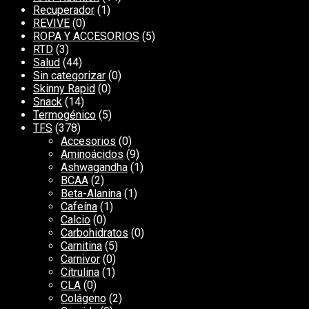
Recuperador
(1)
REVIVE
(0)
ROPA Y ACCESORIOS
(5)
RTD
(3)
Salud
(44)
Sin categorizar
(0)
Skinny Rapid
(0)
Snack
(14)
Termogénico
(5)
TFS
(378)
Accesorios
(0)
Aminoácidos
(9)
Ashwagandha
(1)
BCAA
(2)
Beta-Alanina
(1)
Cafeína
(1)
Calcio
(0)
Carbohidratos
(0)
Carnitina
(5)
Carnivor
(0)
Citrulina
(1)
CLA
(0)
Colágeno
(2)