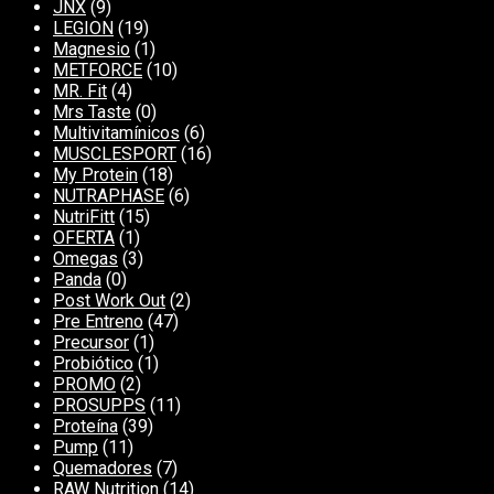
JNX
(9)
LEGION
(19)
Magnesio
(1)
METFORCE
(10)
MR. Fit
(4)
Mrs Taste
(0)
Multivitamínicos
(6)
MUSCLESPORT
(16)
My Protein
(18)
NUTRAPHASE
(6)
NutriFitt
(15)
OFERTA
(1)
Omegas
(3)
Panda
(0)
Post Work Out
(2)
Pre Entreno
(47)
Precursor
(1)
Probiótico
(1)
PROMO
(2)
PROSUPPS
(11)
Proteína
(39)
Pump
(11)
Quemadores
(7)
RAW Nutrition
(14)