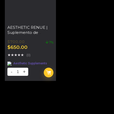
AESTHETIC RENUE |
Suplemento de
Rejuvenecimiento
$
700.00
Celular y Piel
7%
$
650.00
★
★
★
★
★
(0)
Aesthetic Supplements