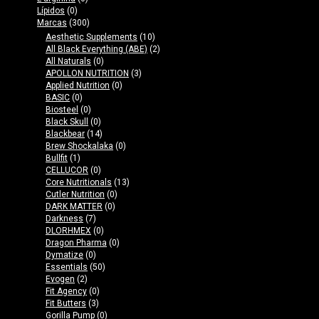
Lípidos
(0)
Marcas
(300)
Aesthetic Supplements
(10)
All Black Everything (ABE)
(2)
All Naturals
(0)
APOLLON NUTRITION
(3)
Applied Nutrition
(0)
BASIC
(0)
Biosteel
(0)
Black Skull
(0)
Blackbear
(14)
Brew Shockalaka
(0)
Bullfit
(1)
CELLUCOR
(0)
Core Nutritionals
(13)
Cutler Nutrition
(0)
DARK MATTER
(0)
Darkness
(7)
DLORHMEX
(0)
Dragon Pharma
(0)
Dymatize
(0)
Essentials
(50)
Evogen
(2)
Fit Agency
(0)
Fit Butters
(3)
Gorilla Pump
(0)