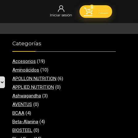
0
$
0.00
Iniciar sesión
Categorías
Accesorios
(19)
Aminoácidos
(10)
APOLLON NUTRITION
(6)
APPLIED NUTRITION
(0)
Ashwagandha
(3)
AVENTUS
(0)
BCAA
(4)
Beta-Alanina
(4)
BIOSTEEL
(0)