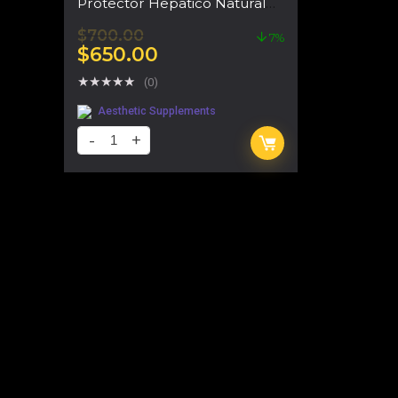
Protector Hepatico Natural
Para Deportistas
$
700.00
7%
$
650.00
★
★
★
★
★
(0)
Aesthetic Supplements