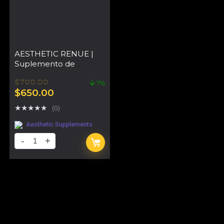
AESTHETIC RENUE |
Suplemento de
Rejuvenecimiento
$
700.00
Celular y Piel
7%
$
650.00
★
★
★
★
★
(0)
Aesthetic Supplements