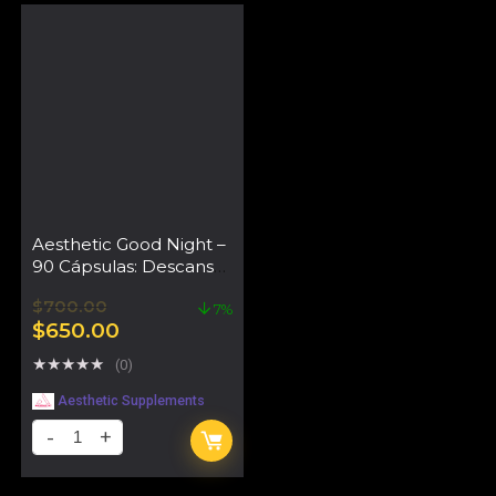
Aesthetic Good Night –
90 Cápsulas: Descanso
Profundo y
$
700.00
Optimización
7%
$
650.00
Hormonal
★
★
★
★
★
(0)
Aesthetic Supplements