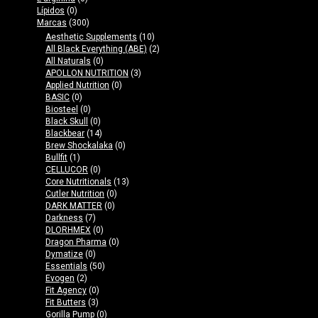
Lípidos
(0)
Marcas
(300)
Aesthetic Supplements
(10)
All Black Everything (ABE)
(2)
All Naturals
(0)
APOLLON NUTRITION
(3)
Applied Nutrition
(0)
BASIC
(0)
Biosteel
(0)
Black Skull
(0)
Blackbear
(14)
Brew Shockalaka
(0)
Bullfit
(1)
CELLUCOR
(0)
Core Nutritionals
(13)
Cutler Nutrition
(0)
DARK MATTER
(0)
Darkness
(7)
DLORHMEX
(0)
Dragon Pharma
(0)
Dymatize
(0)
Essentials
(50)
Evogen
(2)
Fit Agency
(0)
Fit Butters
(3)
Gorilla Pump
(0)