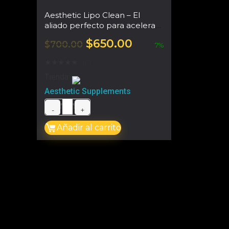
Aesthetic Lipo Clean – El
aliado perfecto para acelerar
el metabolismo
$
650.00
$
700.00
7%
★
★
★
★
★
(0)
Tienda:
Aesthetic Supplements
0
Añadir al carrito
d
e
5