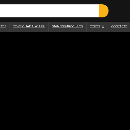
NTOS
TFWF GUADALAJARA
STAND/PATROCINIOS
OTROS
CONTACTO