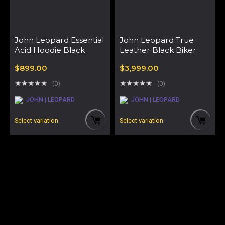
John Leopard Essential
John Leopard True
Acid Hoodie Black
Leather Black Biker
Jacket
$
899.00
$
3,999.00
★
★
★
★
★
★
★
★
★
★
(0)
(0)
JOHN | LEOPARD
JOHN | LEOPARD
Select variation
Select variation