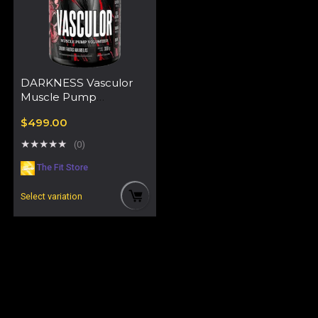
DARKNESS Vasculor
Muscle Pump
Volumizer
$
499.00
★
★
★
★
★
(0)
The Fit Store
Select variation