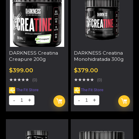
DARKNESS Creatina
DARKNESS Creatina
Creapure 200g
Monohidratada 300g
$
399.00
$
379.00
★
★
★
★
★
★
★
★
★
★
(0)
(0)
The Fit Store
The Fit Store