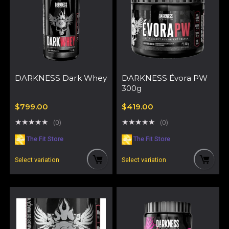
DARKNESS Dark Whey
DARKNESS Évora PW
300g
$
799.00
$
419.00
★
★
★
★
★
★
★
★
★
★
(0)
(0)
The Fit Store
The Fit Store
Select variation
Select variation