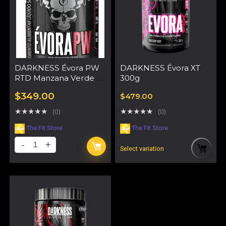
DARKNESS Évora PW
DARKNESS Évora XT
RTD Manzana Verde –
300g
6 pack
$
349.00
$
479.00
★
★
★
★
★
★
★
★
★
★
(0)
(0)
The Fit Store
The Fit Store
Select variation